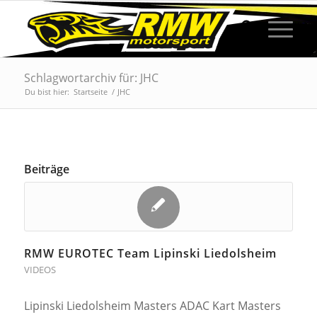
Schlagwortarchiv für: JHC
Du bist hier:
Startseite
/
JHC
Beiträge
RMW EUROTEC Team Lipinski Liedolsheim
VIDEOS
Lipinski Liedolsheim Masters ADAC Kart Masters