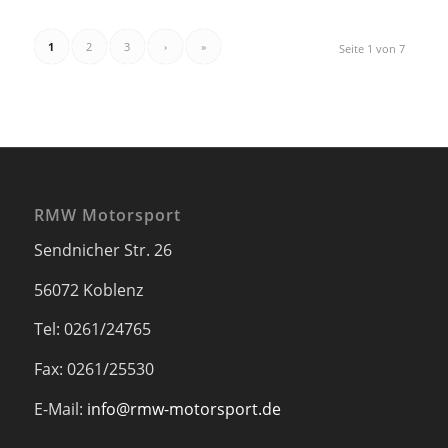
1
2
3
›
»
Seite 1 von 7
RMW Motorsport
Sendnicher Str. 26
56072 Koblenz
Tel: 0261/24765
Fax: 0261/25530
E-Mail:
info@rmw-motorsport.de