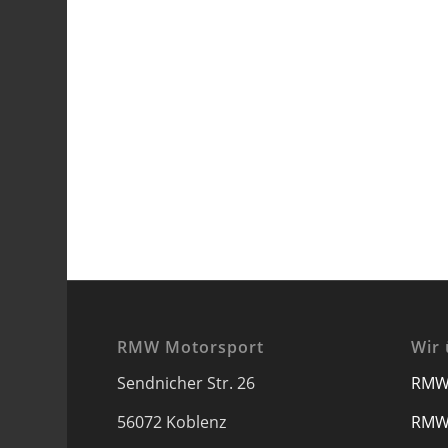
RMW Motorsport
Wir 
Sendnicher Str. 26
RMW
56072 Koblenz
RMW