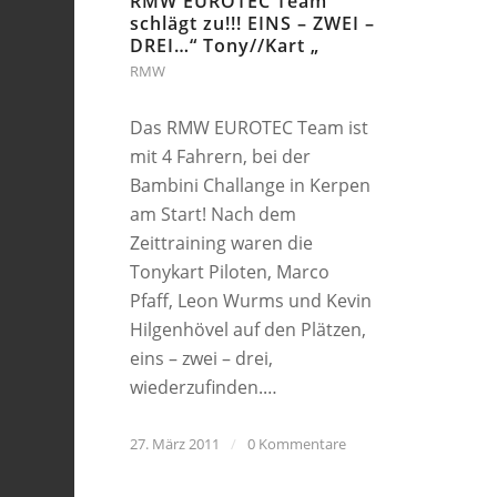
RMW EUROTEC Team
schlägt zu!!! EINS – ZWEI –
DREI…“ Tony//Kart „
RMW
Das RMW EUROTEC Team ist
mit 4 Fahrern, bei der
Bambini Challange in Kerpen
am Start! Nach dem
Zeittraining waren die
Tonykart Piloten, Marco
Pfaff, Leon Wurms und Kevin
Hilgenhövel auf den Plätzen,
eins – zwei – drei,
wiederzufinden.…
27. März 2011
/
0 Kommentare