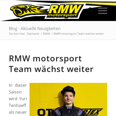
Blog - Aktuelle Neuigkeiten
Du bist hier:
Startseite
/
RMW
/
RMW motorsport Team wächst weiter
RMW motorsport
Team wächst weiter
In dieser
Saison
wird Yuri
Tenhaeff
als neuer