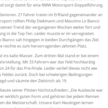
und sorgt damit für eine RMW Motorsport-Doppelführung.
0 Senioren. 27 Fahrer traten im Erftland gegeneinander an
orsport rollten Philip Diekmann und Massimo Lo Bianco
e seinen Trend der vergangenen Wochen weiter fort und
rung in die Top-Ten. Leider musste er im verregneten
Lo Bianco sah hingegen in beiden Durchgängen das Ziel.
le reichte es zum hervorragenden zehnten Platz.
t ins kalte Wasser. Zum dritten Mal stand er bei einem
Vorstellung. Mit 33 Fahrern war das Feld hochkarätig
on 24 für das Pre-Finale. Leider verlief dieses nicht wie
es Feldes zurück. Doch bei schwierigen Bedingungen
jagd und säumte den Zielstrich als 19.
eute seiner Piloten höchstzufrieden: „Die Ausbeute war
einer wirklich guten Form und gehören bei jedem Rennen
um die Meisterschaft. Unsere Kart-Neulingen lernen