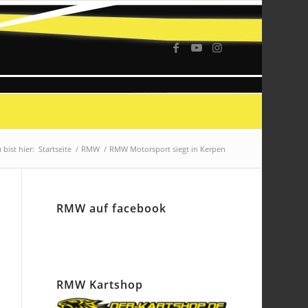
 bist hier:
Startseite
/
RMW
/
RMW Motorsport siegt in Kerpen
RMW auf facebook
RMW Kartshop