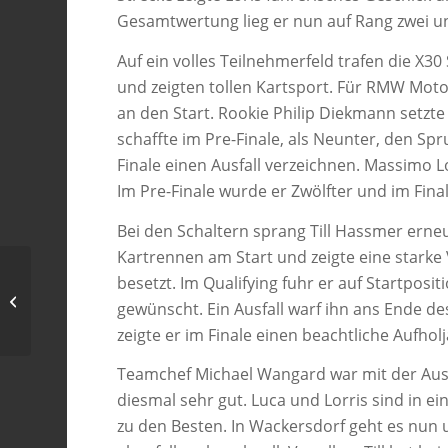
Gesamtwertung lieg er nun auf Rang zwei 
Auf ein volles Teilnehmerfeld trafen die X3
und zeigten tollen Kartsport. Für RMW Mot
an den Start. Rookie Philip Diekmann setzt
schaffte im Pre-Finale, als Neunter, den Sp
Finale einen Ausfall verzeichnen. Massimo 
Im Pre-Finale wurde er Zwölfter und im Fina
Bei den Schaltern sprang Till Hassmer erneu
Kartrennen am Start und zeigte eine starke 
besetzt. Im Qualifying fuhr er auf Startpositi
RMW Motorsport Startklar in Kerpen
gewünscht. Ein Ausfall warf ihn ans Ende d
zeigte er im Finale einen beachtliche Aufhol
Teamchef Michael Wangard war mit der Ausb
diesmal sehr gut. Luca und Lorris sind in 
zu den Besten. In Wackersdorf geht es nun 