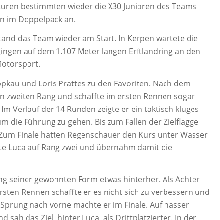
uren bestimmten wieder die X30 Junioren des Teams
un im Doppelpack an.
nd das Team wieder am Start. In Kerpen wartete die
ngen auf dem 1.107 Meter langen Erftlandring an den
Motorsport.
ippkau und Loris Prattes zu den Favoriten. Nach dem
len zweiten Rang und schaffte im ersten Rennen sogar
m Verlauf der 14 Runden zeigte er ein taktisch kluges
m die Führung zu gehen. Bis zum Fallen der Zielflagge
. Zum Finale hatten Regenschauer den Kurs unter Wasser
ete Luca auf Rang zwei und übernahm damit die
ing seiner gewohnten Form etwas hinterher. Als Achter
rsten Rennen schaffte er es nicht sich zu verbessern und
 Sprung nach vorne machte er im Finale. Auf nasser
 sah das Ziel, hinter Luca, als Drittplatzierter. In der