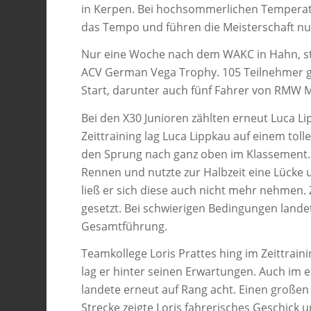
in Kerpen. Bei hochsommerlichen Temperat
das Tempo und führen die Meisterschaft n
Nur eine Woche nach dem WAKC in Hahn, sta
ACV German Vega Trophy. 105 Teilnehmer gi
Start, darunter auch fünf Fahrer von RMW 
Bei den X30 Junioren zählten erneut Luca L
Zeittraining lag Luca Lippkau auf einem tol
den Sprung nach ganz oben im Klassement. I
Rennen und nutzte zur Halbzeit eine Lücke u
ließ er sich diese auch nicht mehr nehmen
gesetzt. Bei schwierigen Bedingungen land
Gesamtführung.
Teamkollege Loris Prattes hing im Zeittrain
lag er hinter seinen Erwartungen. Auch im e
landete erneut auf Rang acht. Einen großen
Strecke zeigte Loris fahrerisches Geschick und