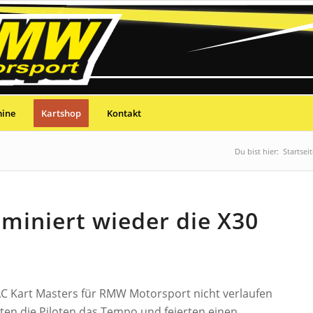
mine
Kartshop
Kontakt
Du bist hier:
Startseit
iniert wieder die X30
AC Kart Masters für RMW Motorsport nicht verlaufen
ten die Piloten das Tempo und feierten einen