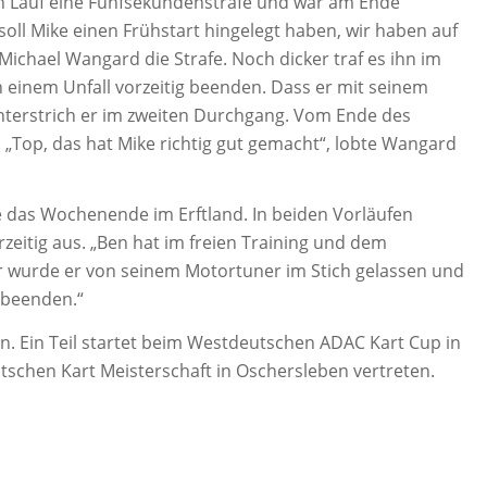
ten Lauf eine Fünfsekundenstrafe und war am Ende
oll Mike einen Frühstart hingelegt haben, wir haben auf
 Michael Wangard die Strafe. Noch dicker traf es ihn im
 einem Unfall vorzeitig beenden. Dass er mit seinem
terstrich er im zweiten Durchgang. Vom Ende des
. „Top, das hat Mike richtig gut gemacht“, lobte Wangard
 das Wochenende im Erftland. In beiden Vorläufen
rzeitig aus. „Ben hat im freien Training und dem
er wurde er von seinem Motortuner im Stich gelassen und
 beenden.“
en. Ein Teil startet beim Westdeutschen ADAC Kart Cup in
utschen Kart Meisterschaft in Oschersleben vertreten.