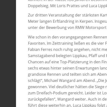
Doppelsieg. Mit Loris Prattes und Luca Lippk
Zur dritten Veranstaltung der stärksten Ka
Meter langen Erftlandring in Kerpen. Insge
unter der Bewerbung von RMW Motorsport 
Wie schon in den vorangegangenen Rennen 
Favoriten. Im Zeittraining ließen es die vier
Fabian Ferres noch ruhig angehen, nicht m
Samstagabend belegten Lippkau, Pfaff und P
Chancen auf eine Top-Platzierung in den Fi
sechs etwas hinter seinen Erwartungen land
grandiose Rennen und teilten sich am Abend
schlägt“, Michael Wangard am Abend. „Die J
gewonnen. Viel deutlicher hätten die Siege n
zum Dreifach-Podium gereicht. Leider ist Lo
zurückgefallen“, Wangard weiter. Auch in de
führt diese weiterhin an, Luca Lippkau folgt 