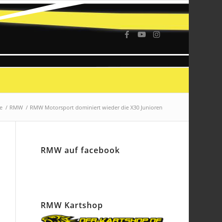
e
/
RMW
/
RMW Motorsport dominiert wieder die X30 Junioren
RMW auf facebook
RMW Kartshop