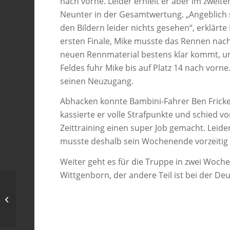
nach vorne. Leider erhielt er aber im zwei
Neunter in der Gesamtwertung. „Angeblich s
den Bildern leider nichts gesehen“, erklärte
ersten Finale, Mike musste das Rennen nach
neuen Rennmaterial bestens klar kommt, un
Feldes fuhr Mike bis auf Platz 14 nach vorne
seinen Neuzugang.
Abhacken konnte Bambini-Fahrer Ben Fricke
kassierte er volle Strafpunkte und schied vo
Zeittraining einen super Job gemacht. Leid
musste deshalb sein Wochenende vorzeitig
Weiter geht es für die Truppe in zwei Woch
Wittgenborn, der andere Teil ist bei der De
RMW Neulingen siegen auf Anhieb