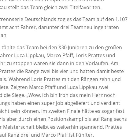
au stellt das Team gleich zwei Titelfavoriten.
rtrennserie Deutschlands zog es das Team auf den 1.107
samt acht Fahrer, darunter drei Teamneulinge traten
an.
zählte das Team bei den X30 Junioren zu den großen
 Fahrer Luca Lippkau, Marco Pfaff, Loris Prattes und
ehr zu stoppen waren sie dann in den Vorläufen. Am
rattes die Ränge zwei bis vier und hatten damit beste
nals. Während Loris Prattes mit den Rängen zehn und
ete. Zeigten Marco Pfaff und Luca Lippkau zwei
 die Siege. „Wow, ich bin froh das mein Herz noch
ungs haben einen super Job abgeliefert und verdient
icht sein können. Im zweiten Finale hätte es sogar fast
ris aber durch einen Positionskampf bis auf Rang sechs
r Meisterschaft bleibt es weiterhin spannend. Prattes
auf Rang drei und Marco Pfaff ist Fünfter.