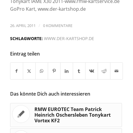
Tonykart IAME X30 2011-www.rmw-kartservice.de
GoPro Kart, www.der-kartshop.de
/
26. APRIL 2011
0 KOMMENTARE
SCHLAGWORTE:
WWW.DER-KARTSHOP.DE
Eintrag teilen
Das könnte Dich auch interessieren
RMW EUROTEC Team Patrick
Heinrich Oschersleben Tonykart
Vortex KF2