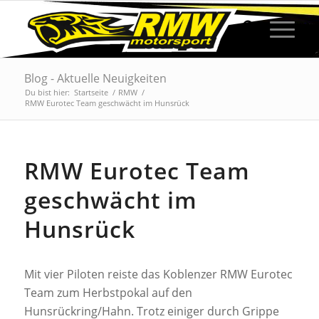
Blog - Aktuelle Neuigkeiten
Du bist hier:
Startseite
/
RMW
/
RMW Eurotec Team geschwächt im Hunsrück
RMW Eurotec Team
geschwächt im
Hunsrück
Mit vier Piloten reiste das Koblenzer RMW Eurotec
Team zum Herbstpokal auf den
Hunsrückring/Hahn. Trotz einiger durch Grippe