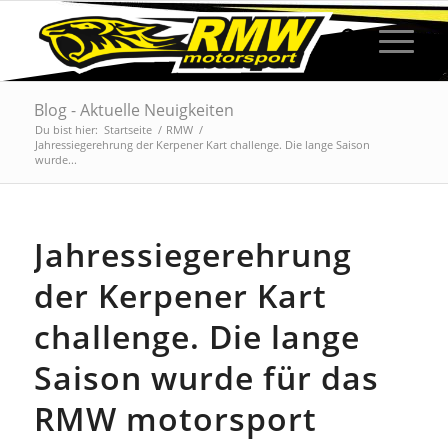
Blog - Aktuelle Neuigkeiten
Du bist hier:
Startseite
/
RMW
/
Jahressiegerehrung der Kerpener Kart challenge. Die lange Saison
wurde...
Jahressiegerehrung
der Kerpener Kart
challenge. Die lange
Saison wurde für das
RMW motorsport