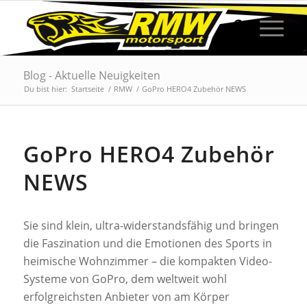
Blog - Aktuelle Neuigkeiten
Du bist hier:
Startseite
/
RMW
/
GoPro HERO4 Zubehör NEWS
GoPro HERO4 Zubehör
NEWS
Sie sind klein, ultra-widerstandsfähig und bringen
die Faszination und die Emotionen des Sports in
heimische Wohnzimmer – die kompakten Video-
Systeme von GoPro, dem weltweit wohl
erfolgreichsten Anbieter von am Körper