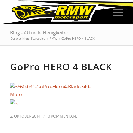
Blog - Aktuelle Neuigkeiten
Du bist hier:
Startseite
/
RMW
/
GoPro HERO 4 BLACK
GoPro HERO 4 BLACK
/
2. OKTOBER 2014
0 KOMMENTARE