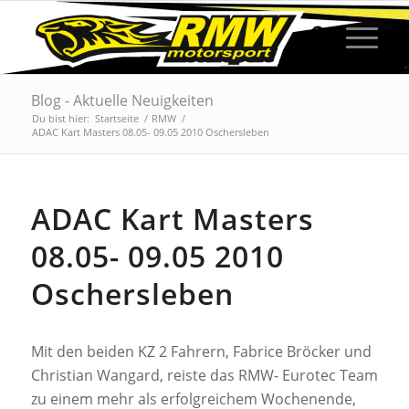
Blog - Aktuelle Neuigkeiten
Du bist hier:
Startseite
/
RMW
/
ADAC Kart Masters 08.05- 09.05 2010 Oschersleben
ADAC Kart Masters
08.05- 09.05 2010
Oschersleben
Mit den beiden KZ 2 Fahrern, Fabrice Bröcker und
Christian Wangard, reiste das RMW- Eurotec Team
zu einem mehr als erfolgreichem Wochenende,