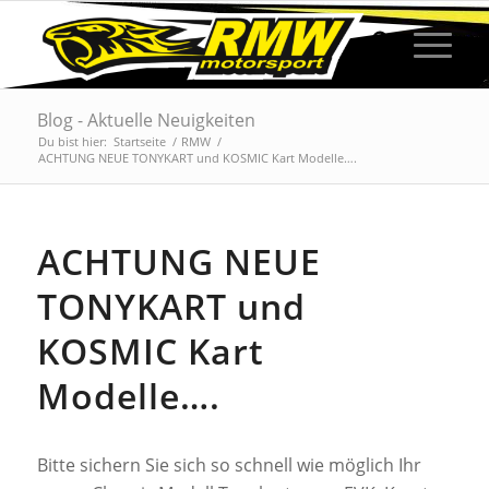
Blog - Aktuelle Neuigkeiten
Du bist hier:
Startseite
/
RMW
/
ACHTUNG NEUE TONYKART und KOSMIC Kart Modelle….
ACHTUNG NEUE
TONYKART und
KOSMIC Kart
Modelle….
Bitte sichern Sie sich so schnell wie möglich Ihr