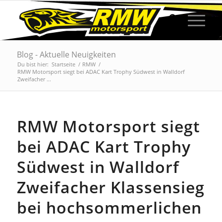
Blog - Aktuelle Neuigkeiten
Du bist hier:
Startseite
/
RMW
/
RMW Motorsport siegt bei ADAC Kart Trophy Südwest in Walldorf
Zweifacher ...
RMW Motorsport siegt
bei ADAC Kart Trophy
Südwest in Walldorf
Zweifacher Klassensieg
bei hochsommerlichen