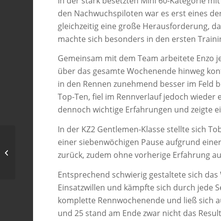
In der stark besetzten Mini 60-Kategorie mi
den Nachwuchspiloten war es erst eines d
gleichzeitig eine große Herausforderung, da
machte sich besonders in den ersten Train
Gemeinsam mit dem Team arbeitete Enzo jed
über das gesamte Wochenende hinweg kontinu
in den Rennen zunehmend besser im Feld beh
Top-Ten, fiel im Rennverlauf jedoch wieder 
dennoch wichtige Erfahrungen und zeigte ei
In der KZ2 Gentlemen-Klasse stellte sich T
einer siebenwöchigen Pause aufgrund einer 
Vollgas fürs Leben:
Zwischen Ideallinie und
zurück, zudem ohne vorherige Erfahrung auf
Vatersein.
Entsprechend schwierig gestaltete sich da
Einsatzwillen und kämpfte sich durch jede S
komplette Rennwochenende und ließ sich auc
und 25 stand am Ende zwar nicht das Resul