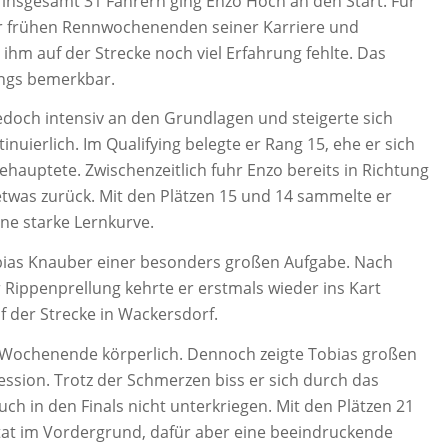
t insgesamt 31 Fahrern ging Enzo Hoch an den Start. Für
er frühen Rennwochenenden seiner Karriere und
 ihm auf der Strecke noch viel Erfahrung fehlte. Das
ings bemerkbar.
och intensiv an den Grundlagen und steigerte sich
ierlich. Im Qualifying belegte er Rang 15, ehe er sich
auptete. Zwischenzeitlich fuhr Enzo bereits in Richtung
etwas zurück. Mit den Plätzen 15 und 14 sammelte er
ne starke Lernkurve.
obias Knauber einer besonders großen Aufgabe. Nach
Rippenprellung kehrte er erstmals wieder ins Kart
 der Strecke in Wackersdorf.
s Wochenende körperlich. Dennoch zeigte Tobias großen
ession. Trotz der Schmerzen biss er sich durch das
h in den Finals nicht unterkriegen. Mit den Plätzen 21
tat im Vordergrund, dafür aber eine beeindruckende