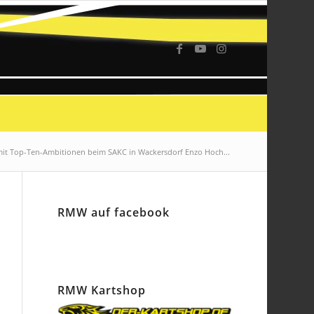
t Top-Ten-Ambitionen beim SAKC in Wackersdorf Enzo Hoch...
RMW auf facebook
RMW Kartshop