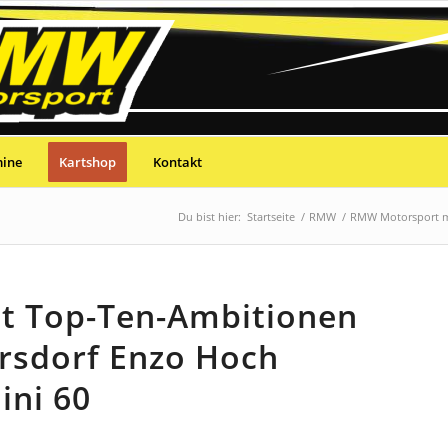
mine
Kartshop
Kontakt
Du bist hier:
Startseite
/
RMW
/
RMW Motorsport mi
t Top-Ten-Ambitionen
rsdorf Enzo Hoch
ini 60