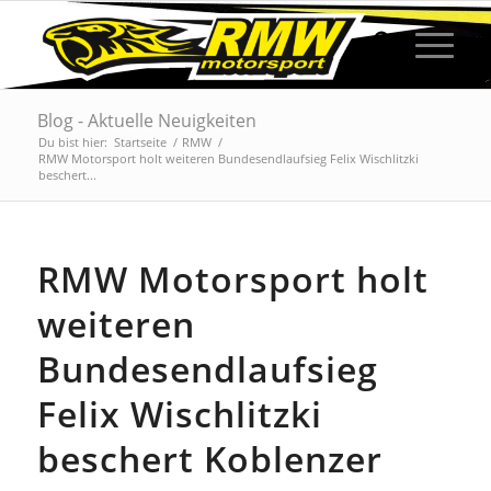
Blog - Aktuelle Neuigkeiten
Du bist hier:
Startseite
/
RMW
/
RMW Motorsport holt weiteren Bundesendlaufsieg Felix Wischlitzki
beschert...
RMW Motorsport holt
weiteren
Bundesendlaufsieg
Felix Wischlitzki
beschert Koblenzer