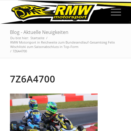
Blog - Aktuelle Neuigkeiten
Du bist hier:
Startseite
/
RMW Motorsport in Reichweite zum Bundesendlauf-Gesamtsieg Felix
Wischlitzki zum Saisonabschluss in Top-Form
/
7Z6A4700
7Z6A4700