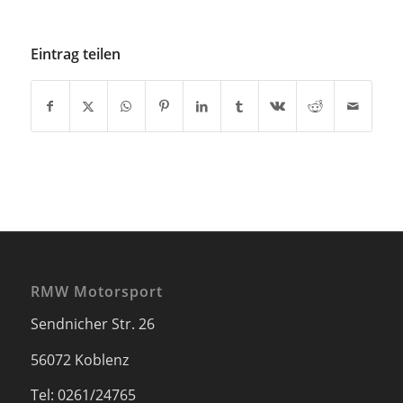
Eintrag teilen
RMW Motorsport
Sendnicher Str. 26
56072 Koblenz
Tel: 0261/24765