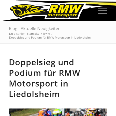
Blog - Aktuelle Neuigkeiten
Du bist hier:
Startseite
/
RMW
/
Doppelsieg und Podium für RMW Motorsport in Liedolsheim
Doppelsieg und
Podium für RMW
Motorsport in
Liedolsheim